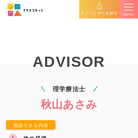
アドバイザーを探す
MENU
アドバイザーとは
ADVISOR
4つの特徴
料金
理学療法士
秋山あさみ
相談内容一覧
利用者の感想
相談できる内容